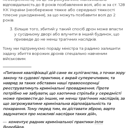
відповідальність до 8 років позбавлення волі, або ж за ст. 128
КК України (необережне тяжке або середньої тяжкості
тілесне ушкодження), за що можуть позбавити волі до 2
років.
Більше того, збитий у такий спосіб дрон може впасти
у сусідньому дворі або влучити в інший будинок, що
призведе до не менш трагічних наслідків.
Тому ми підтримуємо пораду міністра та радимо залишити
задачу збиття ворожих дронів спеціально навченим
військовим.
«Питання кваліфікації дій саме як хуліганства, з точки зору
закону та судової практики, є вкрай суперечливим, та
навряд за таких обставин наші правоохоронці
реєструватимуть кримінальні провадження. Проте
потрібно не забувати, що хаотична стрільба у середмісті
може призвести до інших, не менш трагічних наслідків, за
що загрожуватиме кримінальна відповідальність та
покарання. Тому перед тим, як діставати зброю, варто
задуматися про можливі наслідки таких дій»,
коментує радник кримінальної практики
Ілля
Воробйов
.