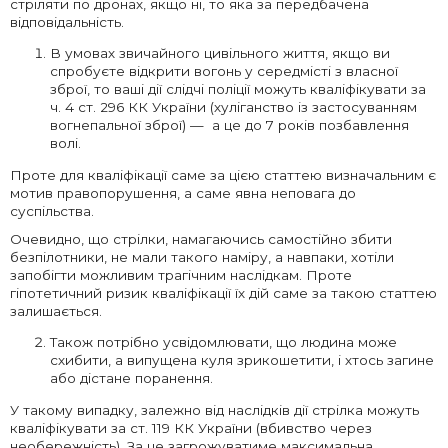
стріляти по дронах, якщо ні, то яка за передбачена
відповідальність.
В умовах звичайного цивільного життя, якщо ви
спробуєте відкрити вогонь у середмісті з власної
зброї, то ваші дії слідчі поліції можуть кваліфікувати за
ч. 4 ст. 296 КК України (хуліганство із застосуванням
вогнепальної зброї) — а це до 7 років позбавлення
волі.
Проте для кваліфікації саме за цією статтею визначальним є
мотив правопорушення, а саме явна неповага до
суспільства.
Очевидно, що стрілки, намагаючись самостійно збити
безпілотники, не мали такого наміру, а навпаки, хотіли
запобігти можливим трагічним наслідкам. Проте
гіпотетичний ризик кваліфікації їх дій саме за такою статтею
залишається.
Також потрібно усвідомлювати, що людина може
схибити, а випущена куля зрикошетити, і хтось загине
або дістане поранення.
У такому випадку, залежно від наслідків дії стрілка можуть
кваліфікувати за ст. 119 КК України (вбивство через
необережність). За це загрожуватиме максимальна