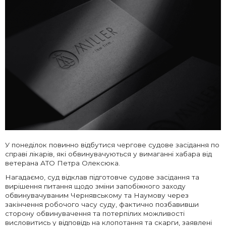
У понеділок повинно відбутися чергове судове засідання по
справі лікарів, які обвинувачуються у вимаганні хабара від
ветерана АТО Петра Олексюка.
Нагадаємо, суд відклав підготовче судове засідання та
вирішення питання щодо зміни запобіжного заходу
обвинувачуваним Чернявському та Наумову через
закінчення робочого часу суду, фактично позбавивши
сторону обвинувачення та потерпілих можливості
висловитись у відповідь на клопотання та скарги, заявлені