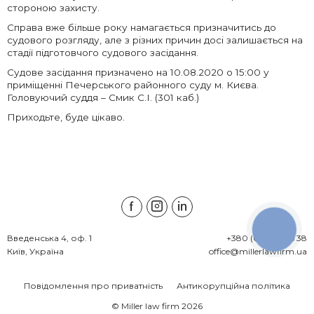
стороною захисту.
Справа вже більше року намагається призначитись до
судового розгляду, але з різних причин досі залишається на
стадії підготовчого судового засідання.
Судове засідання призначено на 10.08.2020 о 15:00 у
приміщенні Печерського районного суду м. Києва.
Головуючий суддя – Смик С.І. (301 каб.)
Приходьте, буде цікаво.
КНОПКА
ЗВ'ЯЗКУ
Введенська 4, оф. 1

+380 (67) 538 45 38
Київ, Україна
office@millerlawfirm.ua
Повідомлення про приватність
Антикорупційна політика
© Miller law firm 2026