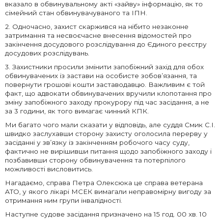
вказало в обвинувальному акті «зайву» інформацію, як то
сімейний стан обвинувачуваного та ІПН.
2. Одночасно, захист скаржився на нібито незаконне
затримання та несвоєчасне внесення відомостей про
закінчення досудового розслідування до Єдиного реєстру
досудових розслідувань.
3. Захистники просили змінити запобіжний захід для обох
обвинувачених із застави на особисте зобов’язання, та
повернути грошові кошти заставодавцю. Важливим є той
факт, що адвокати обвинувачених вручили клопотання про
зміну запобіжного заходу прокурору під час засідання, а не
за 3 години, як того вимагає чинний КПК.
Ми багато чого мали сказати у відповідь, але суддя Смик С.І.
швидко заслухавши сторону захисту оголосила перерву у
засіданні у зв’язку із закінченням робочого часу суду,
фактично не вирішивши питання щодо запобіжного заходу і
позбавивши сторону обвинувачення та потерпілого
можливості висловитись.
Нагадаємо, справа Петра Олексюка це справа ветерана
АТО, у якого лікарі МСЕК вимагали неправомірну вигоду за
отримання ним групи інвалідності.
Наступне судове засідання призначено на 15 год. 00 хв. 10