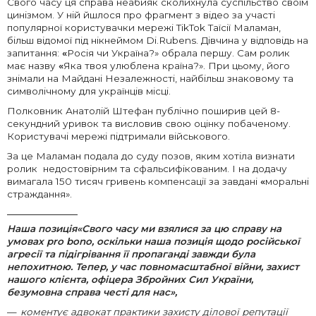
Свого часу ця справа неабияк сколихнула суспільство своїм
цинізмом. У ній йшлося про фрагмент з відео за участі
популярної користувачки мережі TikTok Таїсії Маламан,
більш відомої під нікнеймом Di.Rubens. Дівчина у відповідь на
запитання:
«
Росія чи Україна?» обрала першу. Сам ролик
має назву
«
Яка твоя улюблена країна?». При цьому, його
знімали на Майдані Незалежності, найбільш знаковому та
символічному для українців місці.
Полковник Анатолій Штефан публічно поширив цей 8-
секундний уривок та висловив свою оцінку побаченому.
Користувачі мережі підтримали військового.
За це Маламан подала до суду позов, яким хотіла визнати
ролик недостовірним та сфальсифікованим. І на додачу
вимагала 150 тисяч гривень компенсації за завдані
«
моральні
страждання».
Наша позиція
«Свого часу ми взялися за цю справу на
умовах pro bono, оскільки наша позиція щодо російської
агресії та підігрівання її пропаганді завжди була
непохитною. Тепер, у час повномасштабної війни, захист
нашого клієнта, офіцера Збройних Сил України,
безумовна справа честі для нас»
,
коментує адвокат практики захисту ділової репутації