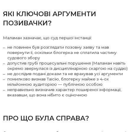
ЯКІ КЛЮЧОВІ АРГУМЕНТИ
ПОЗИВАЧКИ?
Маламан зазначає, що суд першої інстанції:
не повинен був розглядати позовну заяву та мав
повернути її, оскільки блогерка не сплатила частину
судового збору
допустив грубі процесуальні порушення (Маламан навіть
окремо звернулася із дисциплінарною скаргою на суддю)
не дослідив подані докази та не врахував усі аргументи
помилково визнав Таїсію, блогерку майже з 4-ох
мільйонною аудиторією — публічною особою
неправильно визначив характер поширеної інформації,
вказавши, що вона нібито є оціночною
ПРО ЩО БУЛА СПРАВА?