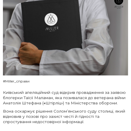
#Miller_справи
Київський апеляційний суд відкрив провадження за заявою
блогерки Таїсії Маламан, яка позивалася до ветерана війни
Анатолія Штефана (
«
Штірліц») та Міністерства оборони.
Вона оскаржує рішення Солом’янського суду столиці, який
відмовив у позові про захист честі й гідності та
спростування недостовірної інформації.