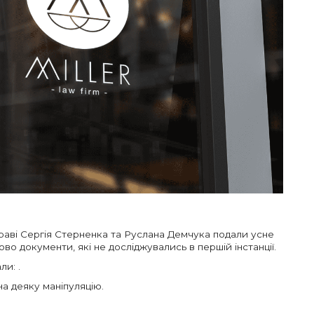
раві Сергія Стерненка та Руслана Демчука подали усне
во документи, які не досліджувались в першій інстанції.
и: .
на деяку маніпуляцію.