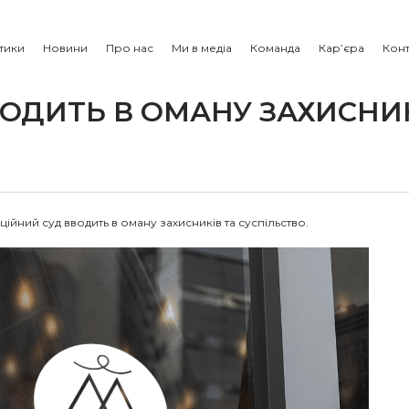
тики
Новини
Про нас
Ми в медіа
Команда
Кар’єра
Конт
ОДИТЬ В ОМАНУ ЗАХИСНИ
ійний суд вводить в оману захисників та суспільство.