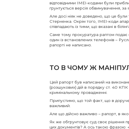
відповідними IMEI-кодами були приблизн
грунтується версія обвинувачення, за 
Але досі ніяк не доведено, що це бул
Стерненка. Окрім того, IMEI-коди апара
співпадають із тими, що вказані в білінг
Саме тому прокуратура раптом подає су
один із встановлених телефонів – Русл
рапорті не написано.
ТО В ЧОМУ Ж МАНІПУ
Цей рапорт був написаний на виконанн
(розшукових) дій в порядку ст. 40 КПК
кримінальному провадженні.
Припустимо, що той факт, що в доруч
важливий.
Але що дійсно важливо – рапорт, в яком
Як же обгрунтовує суд своє рішення 
цих документів? А ось такою фразою: «…