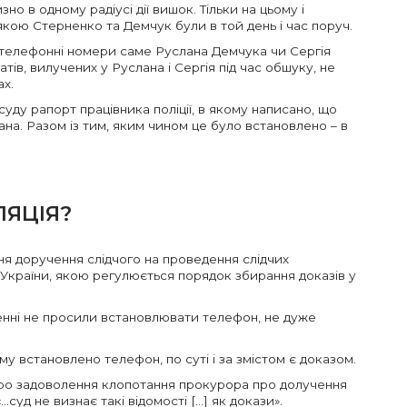
о в одному радіусі дії вишок. Тільки на цьому і
якою Стерненко та Демчук були в той день і час поруч.
и телефонні номери саме Руслана Демчука чи Сергія
тів, вилучених у Руслана і Сергія під час обшуку, не
ах.
ду рапорт працівника поліції, в якому написано, що
ана. Разом із тим, яким чином це було встановлено – в
ЛЯЦІЯ?
я доручення слідчого на проведення слідчих
 України, якою регулюється порядок збирання доказів у
енні не просили встановлювати телефон, не дуже
у встановлено телефон, по суті і за змістом є доказом.
про задоволення клопотання прокурора про долучення
суд не визнає такі відомості […] як докази».