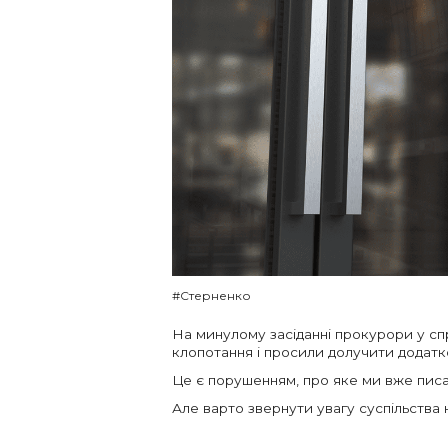
#Стерненко
На минулому засіданні прокурори у сп
клопотання і просили долучити додатко
Це є порушенням, про яке ми вже писал
Але варто звернути увагу суспільства 