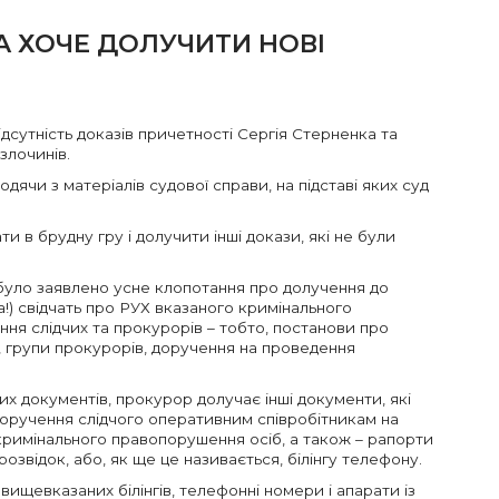
А ХОЧЕ ДОЛУЧИТИ НОВІ
ідсутність доказів причетності Сергія Стерненка та
злочинів.
дячи з матеріалів судової справи, на підставі яких суд
 в брудну гру і долучити інші докази, які не були
 було заявлено усне клопотання про долучення до
га!) свідчать про РУХ вказаного кримінального
ня слідчих та прокурорів – тобто, постанови про
, групи прокурорів, доручення на проведення
их документів, прокурор долучає інші документи, які
доручення слідчого оперативним співробітникам на
римінального правопорушення осіб, а також – рапорти
звідок, або, як ще це називається, білінгу телефону.
вищевказаних білінгів, телефонні номери і апарати із