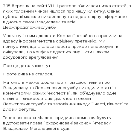
З 15 березня на сайті УНН раптово з’явилася низка статей, в
яких головним чином йшлося про нашу Клієнтку. Однак
публікації містили викривлену та недостовірну інформацію
відносно самої Владислави та всієї
Держпродспоживслужби.
У зв’язку із цим адвокати Компанії негайно направили на
адресу інформагентства офіційну претензію. Ми
припустили, що сталося просто прикре непорозуміння, і
очікували, що конфлікт вдасться вирішити шляхом
досудового врегулювання.
Про це детальніше тут:.
Проте дива не сталося.
Натомість майже щодня протягом двох тижнів про
Владиславу та Держспоживслужбу виходили статті з
коментарями різних “експертів”, які об’єднувало одне
спільне – дискредитація діяльності голови
Держспоживслужби та заподіяння шкоди її честі, гідності та
діловій репутації.
Тепер адвокати Міллер, юридична компанія будуть
відстоювати права і охоронювані законом інтереси
Владислави Магалецької в суді.