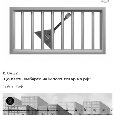
15.04.22
Що дасть ембарго на імпорт товарів з рф?
#війна
#рф