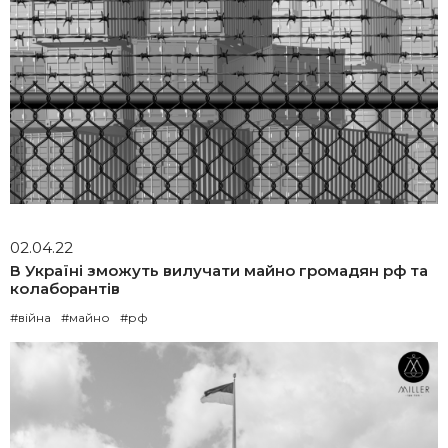
02.04.22
В Україні зможуть вилучати майно громадян рф та
колаборантів
#війна
#майно
#рф