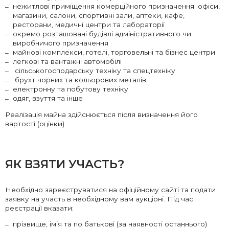
нежитлові приміщення комерційного призначення: офіси,
магазини, салони, спортивні зали, аптеки, кафе,
ресторани, медичні центри та лабораторії
окремо розташовані будівлі адміністративного чи
виробничого призначення
майнові комплекси, готелі, торговельні та бізнес центри
легкові та вантажні автомобілі
сільськогосподарську техніку та спецтехніку
брухт чорних та кольорових металів
електронну та побутову техніку
одяг, взуття та інше
Реалізація майна здійснюється після визначення його
вартості (оцінки)
ЯК ВЗЯТИ УЧАСТЬ?
Необхідно зареєструватися на
офіційному сайті
та подати
заявку на участь в необхідному вам аукціоні. Під час
реєстрації вказати:
прізвище, ім’я та по батькові (за наявності останнього)