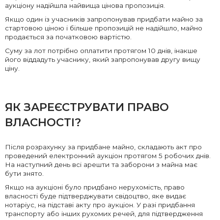
аукціону надійшла найвища цінова пропозиція.
Якщо один із учасників запропонував придбати майно за
стартовою ціною і більше пропозицій не надійшло, майно
продається за початковою вартістю.
Суму за лот потрібно оплатити протягом 10 днів, інакше
його віддадуть учаснику, який запропонував другу вищу
ціну.
ЯК ЗАРЕЄСТРУВАТИ ПРАВО
ВЛАСНОСТІ?
Після розрахунку за придбане майно, складають акт про
проведений електронний аукціон протягом 5 робочих днів.
На наступний день всі арешти та заборони з майна має
бути знято.
Якщо на аукціоні було придбано нерухомість, право
власності буде підтверджувати свідоцтво, яке видає
нотаріус, на підставі акту про аукціон. У разі придбання
транспорту або інших рухомих речей, для підтвердження