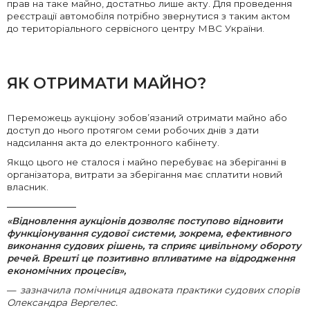
прав на таке майно, достатньо лише акту. Для проведення
реєстрації автомобіля потрібно звернутися з таким актом
до територіального сервісного центру МВС України.
ЯК ОТРИМАТИ МАЙНО?
Переможець аукціону зобов’язаний отримати майно або
доступ до нього протягом семи робочих днів з дати
надсилання акта до електронного кабінету.
Якщо цього не сталося і майно перебуває на зберіганні в
організатора, витрати за зберігання має сплатити новий
власник.
«Відновлення аукціонів дозволяє поступово відновити
функціонування судової системи, зокрема, ефективного
виконання судових рішень, та сприяє цивільному обороту
речей. Врешті це позитивно впливатиме на відродження
економічних процесів»
,
зазначила помічниця адвоката практики судових спорів
Олександра Вергелес.