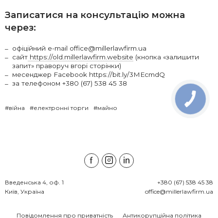
Записатися на консультацію можна
через:
офіційний e-mail office@millerlawfirm.ua
сайт
https://old.millerlawfirm.website
(кнопка «залишити
запит» праворуч вгорі сторінки)
месенджер Facebook https://bit.ly/3MEcmdQ
за телефоном +380 (67) 538 45 38
#війна
#електронні торги
#майно
Введенська 4, оф. 1

+380 (67) 538 45 38
Київ, Україна
office@millerlawfirm.ua
Повідомлення про приватність
Антикорупційна політика