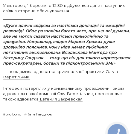
У вівторок, 1 березня о 12:30 відбудеться допит наступних
свідків сторони обвинувачення.
«‎Дуже вдячні свідкам за настільки докладні та емоційні
розповіді. Обоє розповіли багато чого, про що всі думали,
але не могли сказати настільки прямолінійно та
зрозуміло. Наприклад, свідок Марина Хромих дуже
зрозуміло пояснила, чому ніде немає публічних
негативних висловлювань Владислава Мангера про
Катерину Гандзюк
—
тому що він для такого користувався
прес-секретарем, ботами та підконтрольними ЗМІ»
повідомила адвокатка кримінальної практики
Ольга
Веретільник.
Інтереси потерпілих у кримінальному провадженні, окрім
адвокатки нашої компанії
Оля Веретільник
, представляє
також адвокатка
Евгения Закревская
.
#pro bono
#Катя Гандзюк
КНОПКА