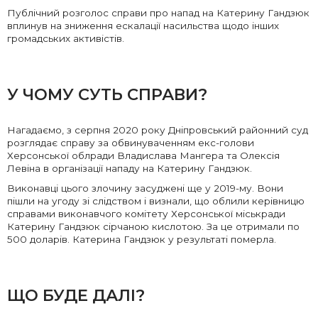
Публічний розголос справи про напад на Катерину Гандзюк
вплинув на зниження ескалації насильства щодо інших
громадських активістів.
У ЧОМУ СУТЬ СПРАВИ?
Нагадаємо, з серпня 2020 року Дніпровський районний суд
розглядає справу за обвинуваченням екс-голови
Херсонської облради Владислава Мангера та Олексія
Левіна в організації нападу на Катерину Гандзюк.
Виконавці цього злочину засуджені ще у 2019-му. Вони
пішли на угоду зі слідством і визнали, що облили керівницю
справами виконавчого комітету Херсонської міськради
Катерину Гандзюк сірчаною кислотою. За це отримали по
500 доларів. Катерина Гандзюк у результаті померла.
ЩО БУДЕ ДАЛІ?