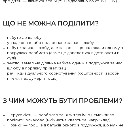
про дітей — ділиться все 50/50 (відповідно до ст. 60 СКУ).
ЩО НЕ МОЖНА ПОДІЛИТИ?
набуте до шлюбу
успадковане або подароване за час шлюбу
набуте за час шлюбу, але за гроші, що належали одному з
подружжя особисто (саме це доведеться відстоювати в
суді)
житло, земельна ділянка набуте одним з подружжя за час
шлюбу в порядку приватизації
речі індивідуального користування (коштовності, засоби
гігієни, парфумерія тощо)
З ЧИМ МОЖУТЬ БУТИ ПРОБЛЕМИ?
Нерухомість — особливо та, яку технічно неможливо
поділити однаково (1-кімнатна квартира, наприклад)
Позики — гроші від батьків одного з подружжя, що ніяк не