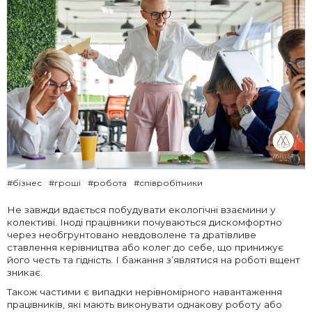
#бізнес
#гроші
#робота
#співробітники
Не завжди вдається побудувати екологічні взаємини у
колективі. Іноді працівники почуваються дискомфортно
через необгрунтовано невдоволене та дратівливе
ставлення керівництва або колег до себе, що принижує
його честь та гідність. І бажання з’являтися на роботі вщент
зникає.
Також частими є випадки нерівномірного навантаження
працівників, які мають виконувати однакову роботу або