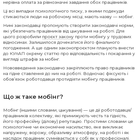
нерівна оплата за рівнозначні завдання обох працівників.
Ці всі випадки психологічного тиску, з якими подекуди
стикаються люди на робочому місці, мають назву — мобінг.
Нині законодавці пропонують створити законодавчі норми,
які убезпечать працівників від цькування на роботі. Для
цього розробили
проєкт закону
проти мобінгу у трудових
відносинах. Залишилося дочекатися його фінального
погодження. А ще одним законопроєктом планують внести
до КУпАП окрему статтю про відповідальність і покарання у
вигляді штрафів за мобінг.
Нововведення законодавчо закріплюють право працівників
на гідне ставлення до них на роботі. Водночас фіксують і
обов’язок роботодавця протидіяти мобінгу працівників.
Що ж таке мобінг?
Мобінг (іншими словами, цькування) — це дії роботодавця/
працівників колективу, які принижують честь та гідність,
його професійну (ділову) репутацію. Простими словами це
психологічне чи економічне насильство, яке викликає
напружену, ворожу, образливу атмосферу, на роботі і як
наслідок працівник сумнівається у собі як у професіоналі.