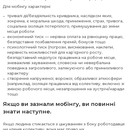
Для мобінгу характерні:
тривалі дії/бездіяльність кривдника, наслідком яких,
зокрема, є моральна шкода, приниження, страх, тривога,
соціальна ізоляція потерпілого, примушування до зміни
місця роботи
економічний тиск — нерівна оплата за рівноцінну працю,
безпідставне позбавлення премій, бонусів тощо
психологічний тиск (погрози, висміювання, наклепи,
нерівність можливостей для кар’єрного росту,
безпідставний недопуск працівника на робоче місце,
зневажливі зауваження, словесна чи невербальна
поведінка загрозливого, залякуючого або принизливого
характеру
створення напруженої, ворожої, образливої атмосфери
(наприклад, ізоляція працівника від колективу, включно зі
зміною робочого місця, незапрошення на зустрічі/наради
тощо.
Якщо ви зазнали мобінгу, ви повинні
знати наступне.
Якщо людина стикається з цькуванням з боку роботодавця
чи членів колективу, вона має право на: