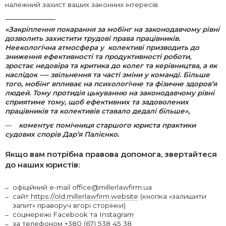
належний захист ваших законних інтересів.
«Закріплення покарання за мобінг на законодавчому рівні
дозволить захистити трудові права працівників.
Неекологічна атмосфера у колективі призводить до
зниження ефективності та продуктивності роботи,
зростає недовіра та критика до колег та керівництва, а як
наслідок —- звільнення та часті зміни у команді. Більше
того, мобінг впливає на психологічне та фізичне здоров’я
людей. Тому протидія цькуванню на законодавчому рівні
сприятиме тому, щоб ефективних та задоволених
працівників та колективів ставало дедалі більше»,
коментує помічниця старшого юриста практики
судових спорів Дар’я Палієнко.
Якщо вам потрібна правова допомога, звертайтеся
до наших юристів:
офіційний e-mail office@millerlawfirm.ua
сайт
https://old.millerlawfirm.website
(кнопка «залишити
запит» праворуч вгорі сторінки)
соцмережі Facebook та Instagram
за телефоном +380 (67) 538 45 38