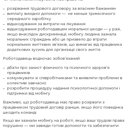
розірвання трудового договору за власним бажанням
виплату вихідної допомоги — не менше тримісячного
середнього заробітку
відшкодування за витрати на лікування
відшкодування роботодавцем моральної шкоди — у разі,
якщо внаслідок дискримінації, мобінгу людина зазнала
моральних страждань або це призвело до втрати
нормальних життєвих зв’язків, що вимагає від працівника
додаткових зусиль для організації свого життя
Роботодавець водночас зобов’язаний:
дбати про захист фізичного та психічного здоров’я
працівників
комунікувати зі співробітниками та виявляти проблеми в
колективі завчасно
розробити процедуру надання психологічної допомоги і
підтримки від мобінгу
Важливо, що роботодавець має право розірвати з
працівником трудовий договір раніше, якщо його поведінка
шкодить команді.
Якщо ви зазнали мобінгу на роботі, якщо ваші трудові права
порушено — ми завжди готові допомогти та забезпечити